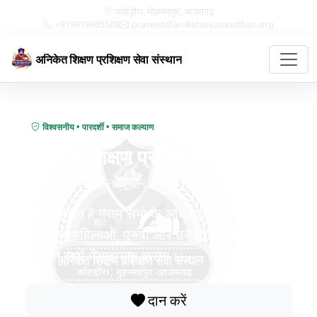
कोहड़ौरा, मोहम्मदपुर, आज़मगढ़
+919919665508
praveen@aniketsevasansthan.org
अनिकेत शिक्षण प्रशिक्षण सेवा संस्थान
विश्वसनीय • पारदर्शी • समाज कल्याण
अनिकेत शिक्षण प्रशिक्षण सेवा संस्थान
ASP सेवा संस्थान (उत्तर प्रदेश)
हमारा मिशन है ग्राम सभा के अधिकतम सदस्यों—
विशेषकर महिलाओं, पुरुषों और उनकी बेटियों—की
विभिन्न रूपों में सहायता करना।
दान करें