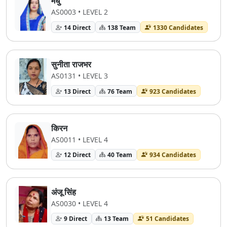
मधु
AS0003 • LEVEL 2
14 Direct
138 Team
1330 Candidates
सुनीता राजभर
AS0131 • LEVEL 3
13 Direct
76 Team
923 Candidates
किरन
AS0011 • LEVEL 4
12 Direct
40 Team
934 Candidates
अंजू सिंह
AS0030 • LEVEL 4
9 Direct
13 Team
51 Candidates