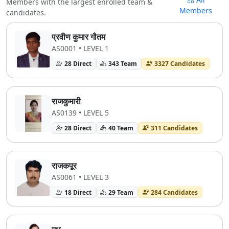
Members with the largest enrolled team &
Members
candidates.
प्रवीण कुमार गौतम
AS0001 • LEVEL 1
28 Direct
343 Team
3327 Candidates
राजकुमारी
AS0139 • LEVEL 5
28 Direct
40 Team
311 Candidates
राजकपूर
AS0061 • LEVEL 3
18 Direct
29 Team
284 Candidates