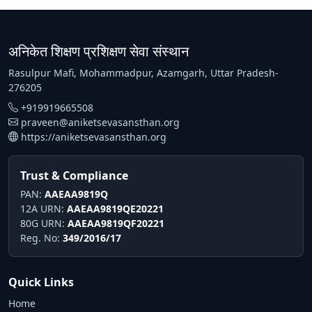
अनिकेत शिक्षण प्रशिक्षण सेवा संस्थान
Rasulpur Mafi, Mohammadpur, Azamgarh, Uttar Pradesh-
276205
+919919665508
praveen@aniketsevasansthan.org
https://aniketsevasansthan.org
Trust & Compliance
PAN:
AAEAA9819Q
12A URN:
AAEAA9819QE20221
80G URN:
AAEAA9819QF20221
Reg. No:
349/2016/17
Quick Links
Home